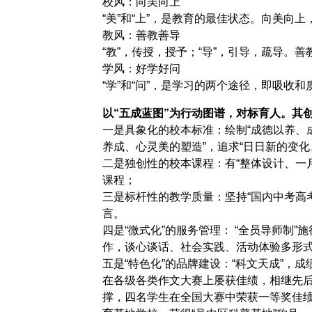
校风：向美向上
“美”和“上”，是教育的最佳状态。向美向上
教风：善教善导
“教”，传授，授予；“导”，引导，疏导
学风：好学好问
“学”和“问”，是学习的两个途径，即吸
以
“五成蓝图”为行动图谱，对标育人。其
一是具象化的校本标准：绘制
“成德以养、
养成、心灵美的塑造”，追求“日日新的变化
二是独创性的校本课程：有
“整体设计、一
课程；
三是标杆性的教学质量：坚持
“国内中考高
言。
四是
“微式化”的服务管理： “全员导师
作，谈心谈话、社会实践、活动体验多形式
五是
“特色化”的品牌建设：“科文天成”，成
在各级各类作文大赛上屡获佳绩，相继先后
撑，四名学生在全国大赛中荣获一等奖佳