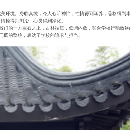
优美环境。身临其境，令人心旷神怡，性情得到涵养，品格得到
，情操得到陶冶，心灵得到净化。
对校门的一方巨石之上，古朴端庄，低调内敛，契合学校行稳致远
于门庭的擎柱，表达了学校的追求与担当。