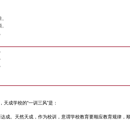
。
准。
领。
。
。
。
。
，天成学校的“一训三风”是：
达成。天然天成，作为校训，意谓学校教育要顺应教育规律，顺