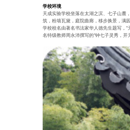
学校环境
天成实验学校坐落在太湖之滨、七子山麓
筑，粉墙瓦黛，庭院曲廊，移步换景，满
学校校名由著名书法家华人德先生题写，“
名特级教师周永沛撰写的“钟七子灵秀，开