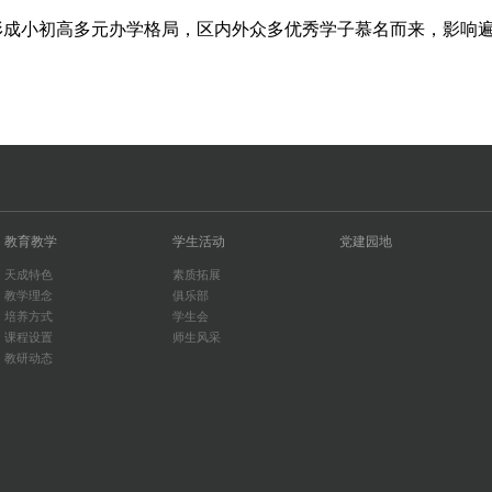
形成小初高多元办学格局，区内外众多优秀学子慕名而来，影响
教育教学
学生活动
党建园地
天成特色
素质拓展
教学理念
俱乐部
培养方式
学生会
课程设置
师生风采
教研动态