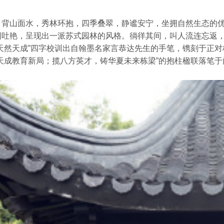
，背山面水，秀林环抱，四季叠翠，静谧安宁，坐拥自然生态的
园吐艳，呈现出一派苏式园林的风格。徜徉其间，叫人流连忘返
天然天成”四字校训出自翰墨名家言恭达先生的手笔，镌刻于正
天成教育新局；揽八方英才，铸华夏未来栋梁”的抱柱楹联落笔