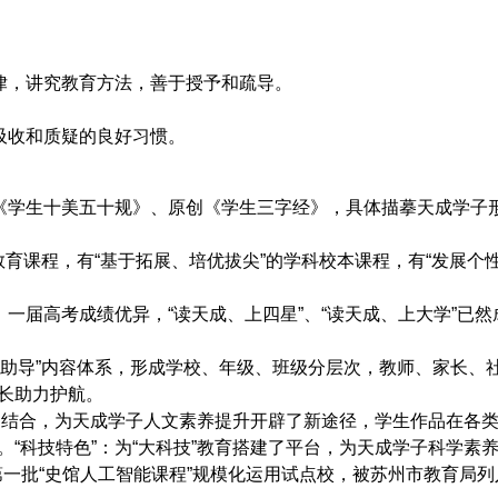
规律，讲究教育方法，善于授予和疏导。
吸收和质疑的良好习惯。
定《学生十美五十规》、原创《学生三字经》，具体描摹天成学子形
学教育课程，有“基于拓展、培优拔尖”的学科校本课程，有“发展个
、一届高考成绩优异，
“读天成、上四星”、“读天成、上大学”已然
特长助导”内容体系，形成学校、年级、班级分层次，教师、家长、
长助力护航。
相结合，为天成学子人文素养提升开辟了新途径，学生作品在各
“科技特色”：为“大科技”教育搭建了平台，为天成学子科学素
第
一批
“史馆人工智能课程”规模化运用
试点校，
被苏州市教育局列