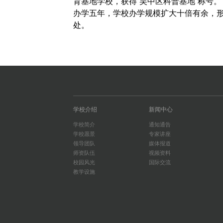
育基地学校，
获得“吴中区科
普基地
”称号。
办学五年，学校办学规模扩大十倍有余，
处。
学校介绍
新闻中心
学校简介
通知通告
学校愿景
专家讲座
领导团队
媒体报道
师资队伍
视频资料
校园风光
国际交流
教学设施