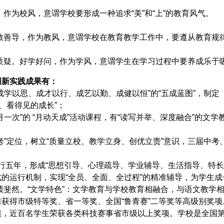
，作为校风，意谓学校要形成一种追求“美”和“上”的教育风气。
。善教善导，作为教风，意谓学校在教育教学工作中，要遵从教育
收和质疑。好学好问，作为学风，意谓学生在学习过程中要养成乐于
创新实践成果有：
成学以思、成才以行、成艺以勤、成健以恒”的“五成蓝图”，制
、看得见的成长”；
月一次”的 “月动天成”活动课程，有“读写并举、深度融合”的文
考”定位，树立“质量立校、教学立身、创优立责”意识，
三
届中考
制”施行五年，形成“思想引导、心理疏导、学业辅导、生活指导、
的运行机制，实现“全员、全面、全过程”的精准辅导，为学生成
绩斐然。“
文学特色
”：文学教育与学校教育相融合，与语文教学
获得市级特等奖、省一等奖、全国“鲁青赛”二等奖等高级别奖项。
绩，近百名学生荣获各类科技赛事省市级以上奖项。学校是
全国