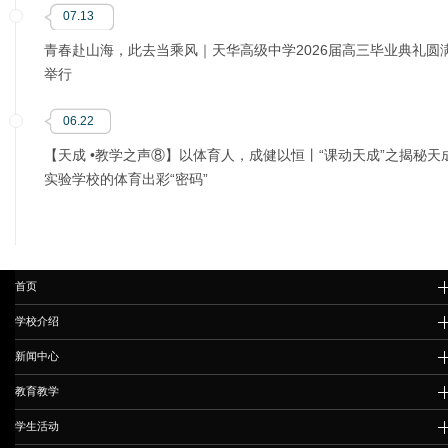
07.13
青春赴山海，此去当乘风｜天华高级中学2026届高三毕业典礼圆
举行
06.22
【天成 •教学之声⑧】以体育人，成健以恒丨“课动天成”之揭秘天
实验学校的体育出彩“密码”
首页
学校介绍
新闻中心
教育教学
学生活动