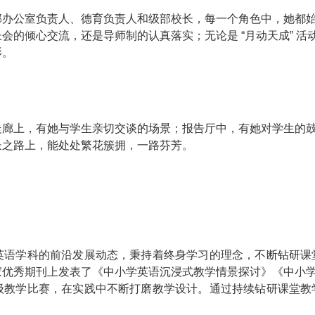
部办公室负责人、德育负责人和级部校长，每一个角色中，她都
会的倾心交流，还是导师制的认真落实；无论是 “月动天成” 
影。
走廊上，有她与学生亲切交谈的场景；报告厅中，有她对学生的
长之路上，能处处繁花簇拥，一路芬芳。
英语学科的前沿发展动态，秉持着终身学习的理念，不断钻研课
家优秀期刊上发表了《中小学英语沉浸式教学情景探讨》《中小
级教学比赛，在实践中不断打磨教学设计。通过持续钻研课堂教