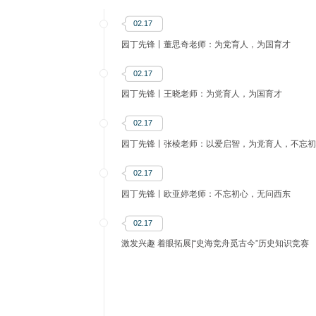
02.17
园丁先锋丨董思奇老师：为党育人，为国育才
02.17
园丁先锋丨王晓老师：为党育人，为国育才
02.17
园丁先锋丨张棱老师：以爱启智，为党育人，不忘初
02.17
园丁先锋丨欧亚婷老师：不忘初心，无问西东
02.17
激发兴趣 着眼拓展|“史海竞舟觅古今”历史知识竞赛