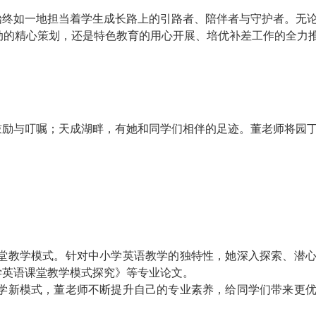
始终如一地担当着学生成长路上的引路者、陪伴者与守护者。无
活动的精心策划，还是特色教育的用心开展、培优补差工作的全力
鼓励与叮嘱；天成湖畔，有她和同学们相伴的足迹。董老师将园
堂教学模式。针对中小学英语教学的独特性，她深入探索、潜
学英语课堂教学模式探究》等专业论文。
学新模式，董老师不断提升自己的专业素养，给同学们带来更