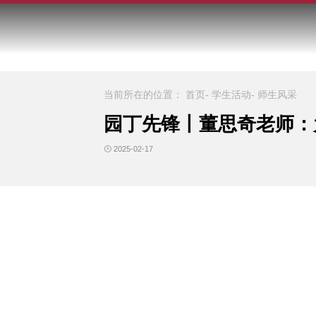
当前所在的位置：
首页
-
学生活动
-
师生风采
园丁先锋丨董思奇老师：
2025-02-17