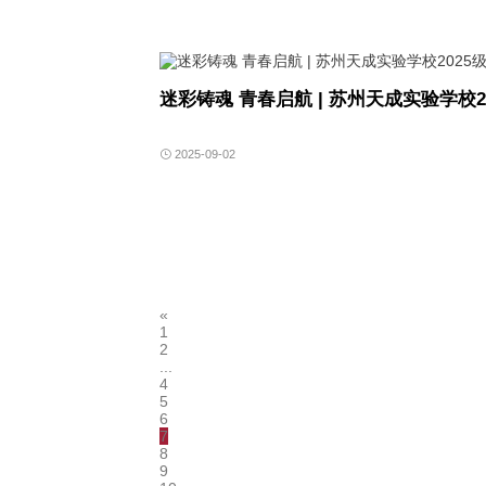
迷彩铸魂 青春启航 | 苏州天成实验学校
2025-09-02
«
1
2
...
4
5
6
7
8
9