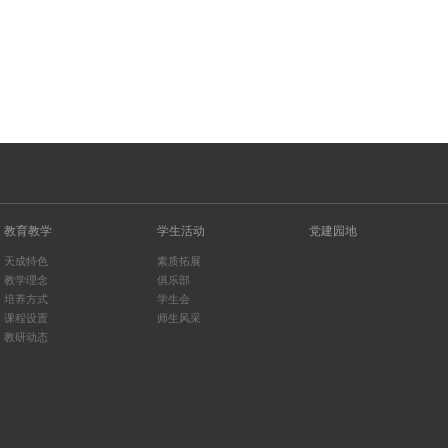
教育教学
学生活动
党建园地
天成特色
素质拓展
教学理念
俱乐部
培养方式
学生会
课程设置
师生风采
教研动态