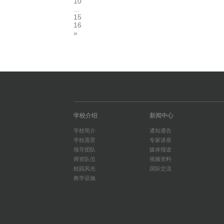
10
...
15
16
»
学校介绍
新闻中心
学校简介
通知通告
学校愿景
专家讲座
领导团队
媒体报道
师资队伍
视频资料
校园风光
国际交流
教学设施